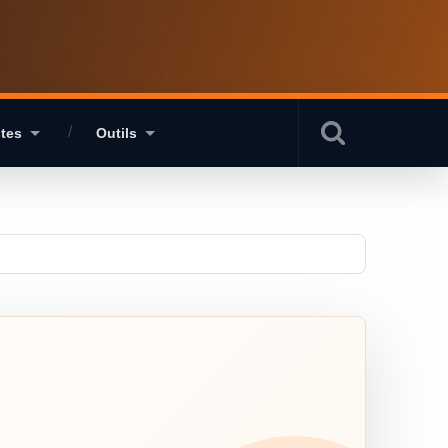
stes
Outils