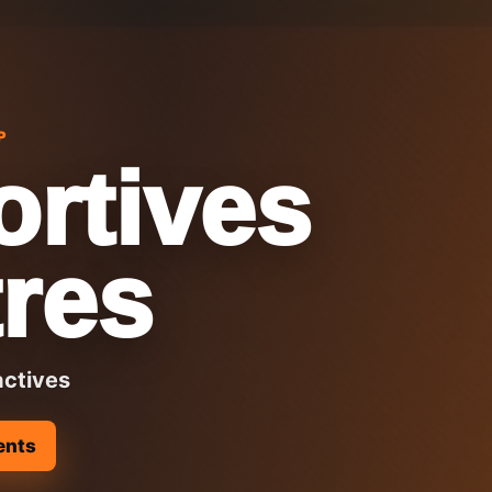
P
ortives
res
actives
ents