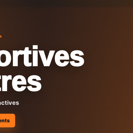
P
ortives
res
actives
ents