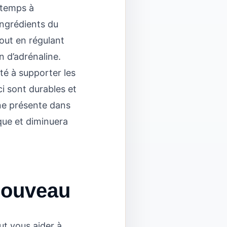
 temps à
ingrédients du
tout en régulant
on d’adrénaline.
ité à supporter les
i sont durables et
ine présente dans
que et diminuera
 nouveau
ut vous aider à