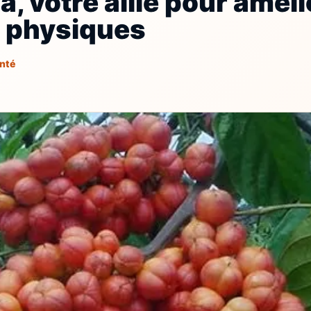
, votre allié pour améli
 physiques
nté