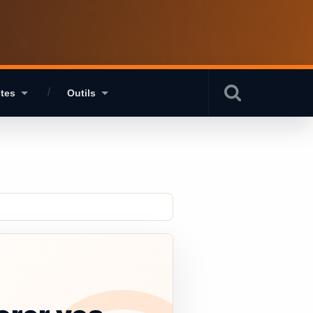
stes
Outils