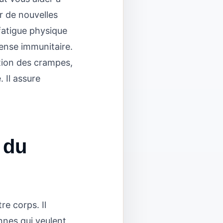
r de nouvelles
fatigue physique
fense immunitaire.
rition des crampes,
 Il assure
 du
re corps. Il
onnes qui veulent