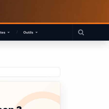
stes
Outils