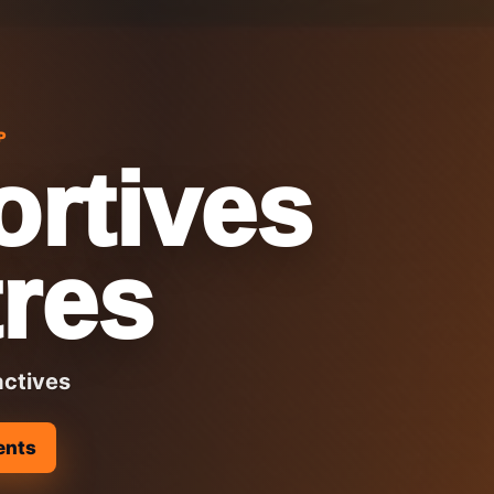
P
ortives
res
actives
ents