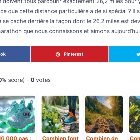
s doivent tous parcourir exactement 26,2 miles pour 
ce que cette distance particulière a de si spécial ? Il 
e se cache derrière la façon dont le 26,2 miles est de
arathon que nous connaissons et aimons aujourd’hui
ook
Pinterest
0
% score) -
0
votes
10 000 pas :
Combien font
Combien de
Com