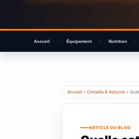
Accueil
Équipement
Nutrition
Accueil
»
Conseils & Astuces
»
Quel
ARTICLE DU BLOG