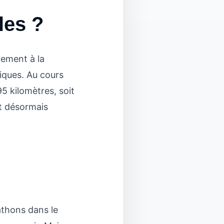
les ?
vement à la
iques. Au cours
5 kilomètres, soit
t désormais
athons dans le