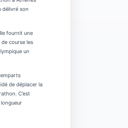
a délivré son
le fournit une
 de course les
 olympique un
 remparts
idé de déplacer la
rathon. C’est
 longueur