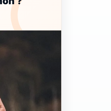
hon ?