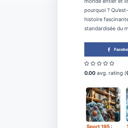
monde entier et il
pourquoi ? Qu’est-
histoire fascinant
standardisée du m
Faceb
0.00
avg. rating (
Sport 195 :