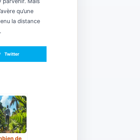
y parvenir. Mais
s’avère qu’une
venu la distance
.
Twitter
bien de