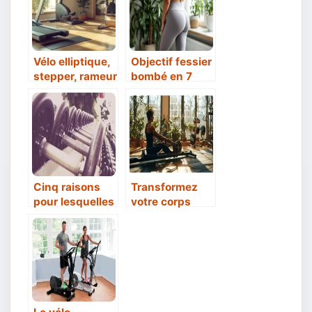
Vélo elliptique,
Objectif fessier
stepper, rameur
bombé en 7
: Quel appareil
jours : les
pour quelle
astuces
utilisation ?
bluffantes
(sans squat ni
salle de sport)
Cinq raisons
Transformez
pour lesquelles
votre corps
on devrait
avec un rameur
acheter un
: avant et après
traqueur de
forme physique