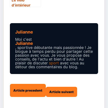
Le vélo
d’intérieur
elliptique fait-il
des miracles ?
Julianne
Moi c'est
Julianne
, sportive débutante mais passionnée ! Je
blogue à temps perdu pour partager cette
passion avec vous. Je vous propose des
conseils, de l'actu et bien d'autre ! Au
plaisir de discuter
sport
avec vous au
détour des commentaires du blog.
Article precedent
Article suivant