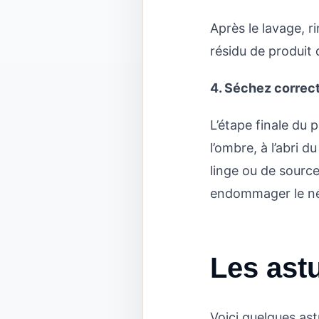
Après le lavage, r
résidu de produit
4. Séchez correc
L’étape finale du
l’ombre, à l’abri d
linge ou de sourc
endommager le n
Les ast
Voici quelques as