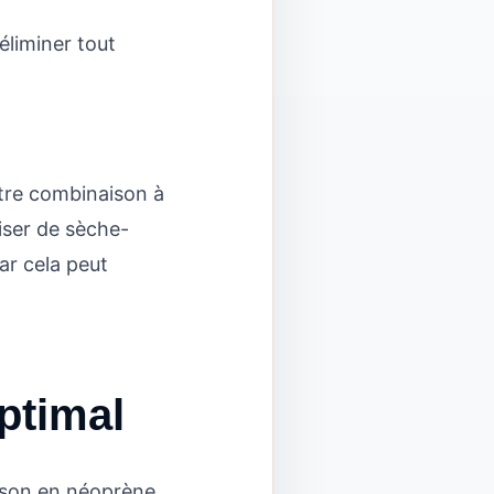
éliminer tout
otre combinaison à
liser de sèche-
ar cela peut
ptimal
ison en néoprène