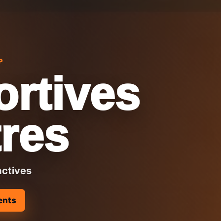
P
ortives
res
actives
ents