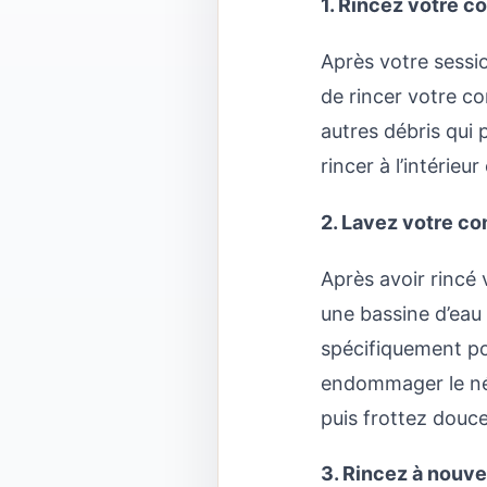
1. Rincez votre c
Après votre sessio
de rincer votre com
autres débris qui 
rincer à l’intérie
2. Lavez votre co
Après avoir rincé 
une bassine d’eau
spécifiquement pou
endommager le né
puis frottez douc
3. Rincez à nouv