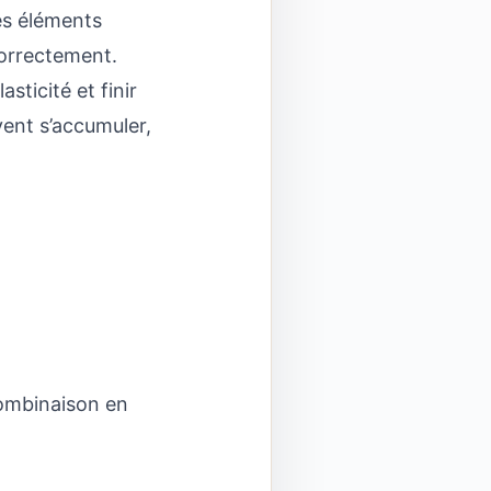
res éléments
correctement.
sticité et finir
vent s’accumuler,
combinaison en