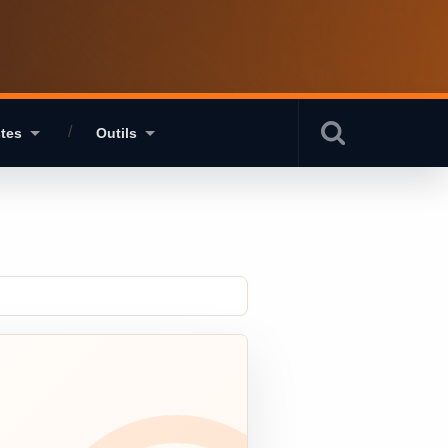
stes
Outils