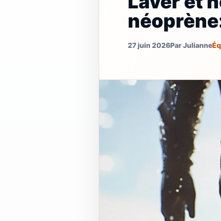
Laver et 
néoprène:
27 juin 2026
Par Julianne
Éq